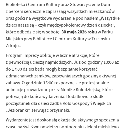
Biblioteka i Centrum Kultury oraz Stowarzyszenie Dom
z Sercem serdecznie zapraszają wszystkich mieszkańców
oraz gości na wyjątkowe wydarzenie pod hasłem „Wszystkie
dzieci nasze są – czyli międzypokoleniowy dzień dziecka”,
30 maja 2026 roku
które odbędzie się w sobotę,
w Parku
Miejskim przy Bibliotece i Centrum Kultury w Trzcińsku-
Zdroju..
Program imprezy obfituje w liczne atrakcje, które
z pewnością ucieszą najmłodszych. Już od godziny 13:00 aż
do 17:00 dzieci będą mogły bezpłatnie korzystać
z dmuchanych zamków, zapewniających godziny aktywnej
zabawy. O godzinie 15:00 rozpoczną się profesjonalne
animacje prowadzone przez Monikę Kołodziejską, które
potrwają do końca wydarzenia. Dodatkowo o słodki
poczęstunek dla dzieci zadba Koło Gospodyń Wiejskich
„Jezioranki”, serwując przysmaki.
Wydarzenie jest doskonałą okazją do aktywnego spędzenia
czasu na świeżym powietrzu w otoczeniu zieleni miejskiego