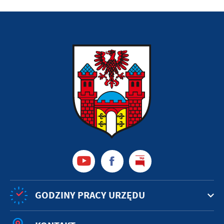
GODZINY PRACY URZĘDU