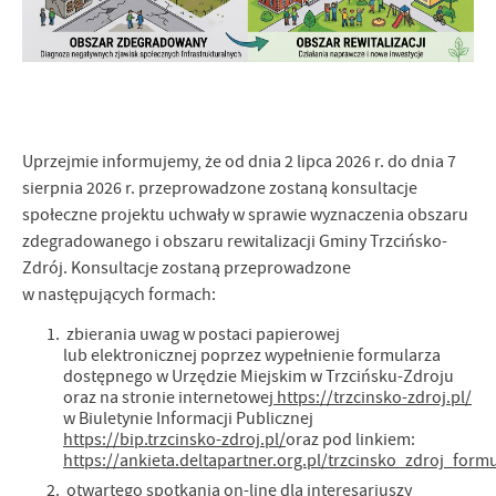
prezentujących nasze treści w postaci wiadomości, ofert, komunikatów
społecznościowych.
Uprzejmie informujemy, że od dnia 2 lipca 2026 r. do dnia 7
sierpnia 2026 r. przeprowadzone zostaną konsultacje
społeczne projektu uchwały w sprawie wyznaczenia obszaru
zdegradowanego i obszaru rewitalizacji Gminy Trzcińsko-
Zdrój. Konsultacje zostaną przeprowadzone
w następujących formach:
zbierania uwag w postaci papierowej
lub elektronicznej poprzez wypełnienie formularza
dostępnego w Urzędzie Miejskim w Trzcińsku-Zdroju
oraz na stronie internetowej
https://trzcinsko-zdroj.pl/
w Biuletynie Informacji Publicznej
https://bip.trzcinsko-zdroj.pl/
oraz pod linkiem:
https://ankieta.deltapartner.org.pl/trzcinsko_zdroj_form
otwartego spotkania on-line dla interesariuszy