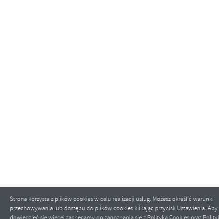
Strona korzysta z plików cookies w celu realizacji usług. Możesz określić warunki
przechowywania lub dostępu do plików cookies klikając przycisk Ustawienia. Aby
dowiedzieć się więcej zachęcamy do zapoznania się z Polityką Cookies oraz Polity