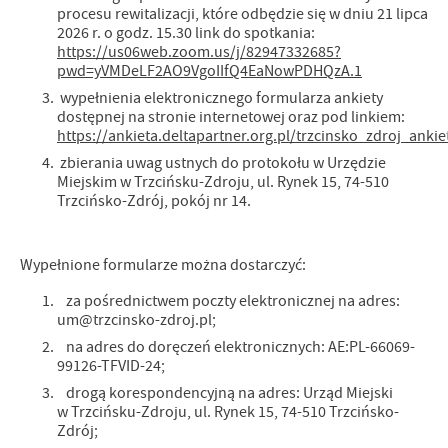
procesu rewitalizacji, które odbędzie się w dniu 21 lipca
2026 r. o godz. 15.30 link do spotkania:
https://us06web.zoom.us/j/82947332685?
pwd=yVMDeLF2AO9VgoIIfQ4EaNowPDHQzA.1
wypełnienia elektronicznego formularza ankiety
dostępnej na stronie internetowej oraz pod linkiem:
https://ankieta.deltapartner.org.pl/trzcinsko_zdroj_anki
zbierania uwag ustnych do protokołu w Urzędzie
Miejskim w Trzcińsku-Zdroju, ul. Rynek 15, 74-510
Trzcińsko-Zdrój, pokój nr 14.
Wypełnione formularze można dostarczyć:
za pośrednictwem poczty elektronicznej na adres:
um@trzcinsko-zdroj.pl;
na adres do doręczeń elektronicznych: AE:PL-66069-
99126-TFVID-24;
drogą korespondencyjną na adres: Urząd Miejski
w Trzcińsku-Zdroju, ul. Rynek 15, 74-510 Trzcińsko-
Zdrój;