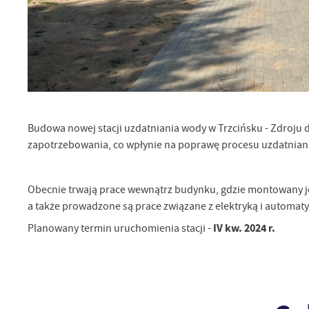
U
Sz
ws
N
Ni
Budowa nowej stacji uzdatniania wody w Trzcińsku - Zdroju
um
zapotrzebowania, co wpłynie na poprawę procesu uzdatniania
Pl
Wi
Tw
co
Obecnie trwają prace wewnątrz budynku, gdzie montowany jes
Za
F
a także prowadzone są prace związane z elektryką i automaty
Te
Ci
IV kw. 2024 r.
Planowany termin uruchomienia stacji -
Dz
Wi
na
zg
fu
A
An