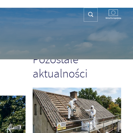
REFA TURYSTY
KONTAKT
PLAN OGÓLNY
POPRZEDNI
NASTĘPNY
Pozostałe
aktualności