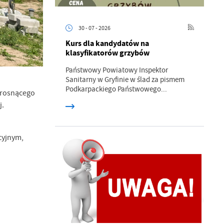
30 - 07 - 2026
Kurs dla kandydatów na
klasyfikatorów grzybów
Państwowy Powiatowy Inspektor
Sanitarny w Gryfinie w ślad za pismem
Podkarpackiego Państwowego...
 rosnącego
j.
a
kom
cyjnym,
z
ci