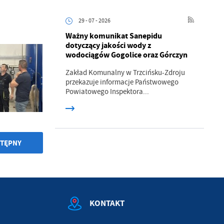
29 - 07 - 2026
.
Ważny komunikat Sanepidu
dotyczący jakości wody z
wodociągów Gogolice oraz Górczyn
a
Zakład Komunalny w Trzcińsku-Zdroju
przekazuje informacje Państwowego
Powiatowego Inspektora...
w
TĘPNY
KONTAKT