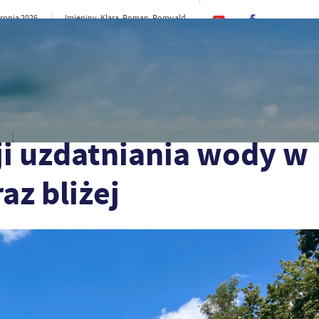
erpnia 2026
Imieniny: Klara, Roman, Romuald
22°C
rno
CI
SAMORZĄD
STREFA MIESZKAŃCA
ST
 w Trzcińsku-Zdroju coraz bliżej
ji uzdatniania wody w
az bliżej