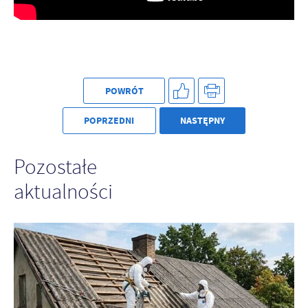
Firmy te działają w charakterze pośredników prezentujących nasze
treści w postaci wiadomości, ofert, komunikatów mediów
społecznościowych.
POWRÓT
POPRZEDNI
NASTĘPNY
Pozostałe
aktualności