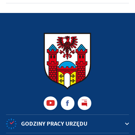
GODZINY PRACY URZĘDU