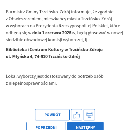
Firmy te działają w charakterze pośredników prezentujących nasze
treści w postaci wiadomości, ofert, komunikatów mediów
Burmistrz Gminy Trzcińsko-Zdrój informuje, że zgodnie
społecznościowych.
z Obwieszczeniem, mieszkańcy miasta Trzcińsko-Zdrój
w wyborach na Prezydenta Rzeczypospolitej Polskiej, które
dniu 1 czerwca 2025 r.
odbędą się w
, będą głosować w nowej
siedzibie obwodowej komisji wyborczej, tj.:
Biblioteka i Centrum Kultury w Trzcińsku-Zdroju
ul. Młyńska 4, 74-510 Trzcińsko-Zdrój
Lokal wyborczy jest dostosowany do potrzeb osób
z niepełnosprawnościami.
POWRÓT
POPRZEDNI
NASTĘPNY