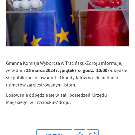
Firmy te działają w charakterze pośredników prezentujących nasze
treści w postaci wiadomości, ofert, komunikatów mediów
społecznościowych.
Gminna Komisja Wyborcza w Trzcińsku-Zdroju informuje,
15 marca 2024 r. /piątek/ o godz. 10:00
że w dniu
odbędzie
się publiczne losowanie list kandydatów w celu nadania
numerów zarejestrowanym listom.
Losowanie odbędzie się w sali posiedzeń Urzędu
Miejskiego w Trzcińsku-Zdroju.