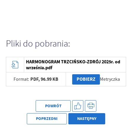
Firmy te działają w charakterze pośredników prezentujących nasze
treści w postaci wiadomości, ofert, komunikatów mediów
społecznościowych.
Pliki do pobrania:
HARMONOGRAM TRZCIŃSKO-ZDRÓJ 2025r. od
września.pdf
PDF,
96.99 KB
POBIERZ
Format:
Metryczka
POWRÓT
POPRZEDNI
NASTĘPNY