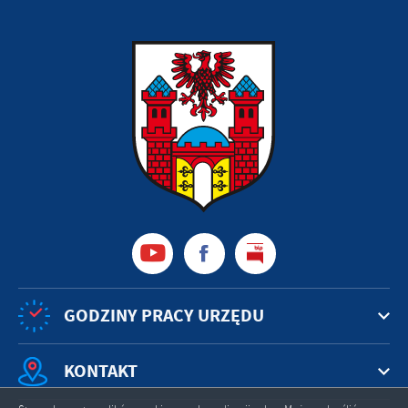
GODZINY PRACY URZĘDU
KONTAKT