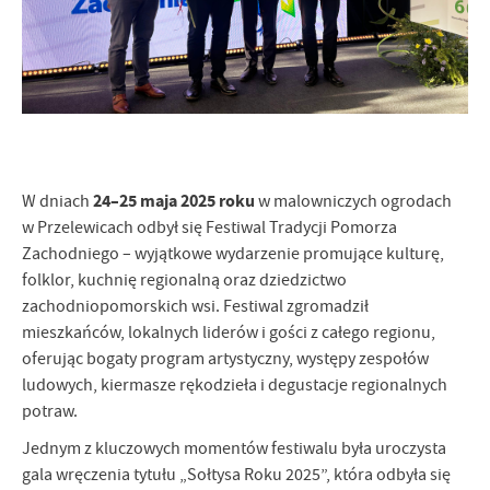
Firmy te działają w charakterze pośredników prezentujących nasze
treści w postaci wiadomości, ofert, komunikatów mediów
społecznościowych.
24–25 maja 2025 roku
W dniach
w malowniczych ogrodach
w Przelewicach odbył się Festiwal Tradycji Pomorza
Zachodniego – wyjątkowe wydarzenie promujące kulturę,
folklor, kuchnię regionalną oraz dziedzictwo
zachodniopomorskich wsi. Festiwal zgromadził
mieszkańców, lokalnych liderów i gości z całego regionu,
oferując bogaty program artystyczny, występy zespołów
ludowych, kiermasze rękodzieła i degustacje regionalnych
potraw.
Jednym z kluczowych momentów festiwalu była uroczysta
gala wręczenia tytułu „Sołtysa Roku 2025”, która odbyła się