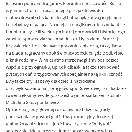
leśnymi i polnymi drogami w kierunku miejscowości Rurka
promocyjne mogą pojawić się na stronach podmiotów trzecich lub
w gminie Chojna. Trasa samego przejazdu wiodła
firm będących naszymi partnerami oraz innych dostawców usług.
Firmy te działają w charakterze pośredników prezentujących nasze
malowniczymi ścieżkami drogi Lotha była łatwa,przyjemna
treści w postaci wiadomości, ofert, komunikatów mediów
i niezbyt wymagająca. Na miejscu mogliśmy zobaczyć kaplicę
społecznościowych.
templariuszy z XIII wieku, po której oprowadził i historię tego
zabytku opowiedział pasjonat historii tych ziem - Andrzej
Krywalewicz. Po ciekawym spotkaniu z historią, ruszyliśmy
na plac integracyjny obok świetlicy sołeckiej, gdzie odbył się
piknik rodzinny. W miłej atmosferze mogliśmy posiedzieć
wspólnie przy ognisku, upiec kiełbaski a także spróbować
pysznych dań przygotowanych specjalnie na tą okoliczność.
Były także gry i zabawy dla dzieci z nagrodami
oraz wylosowano nagrodę główną w Rowerowej Familiadzie -
rower trekkingowy. Jego szczęśliwym posiadaczem została
Michalina Szczepankiewicz.
Oprócz nagrody głównej rozlosowano także nagrody
pocieszenia, w postaci gadżetów promocyjnych naszej
gminy. Organizatorzy rajdu Stowarzyszenie "Aktywni"
serdecznie dziękują wszystkim zaangażowanym w jego