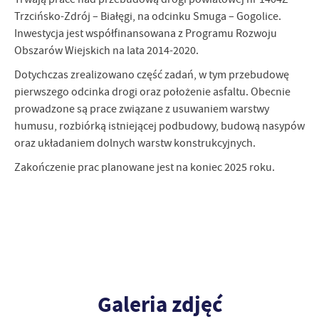
Firmy te działają w charakterze pośredników prezentujących nasze
Trzcińsko-Zdrój – Białęgi, na odcinku Smuga – Gogolice.
treści w postaci wiadomości, ofert, komunikatów mediów
Inwestycja jest współfinansowana z Programu Rozwoju
społecznościowych.
Obszarów Wiejskich na lata 2014-2020.
Dotychczas zrealizowano część zadań, w tym przebudowę
pierwszego odcinka drogi oraz położenie asfaltu. Obecnie
prowadzone są prace związane z usuwaniem warstwy
humusu, rozbiórką istniejącej podbudowy, budową nasypów
oraz układaniem dolnych warstw konstrukcyjnych.
Zakończenie prac planowane jest na koniec 2025 roku.
Galeria zdjęć