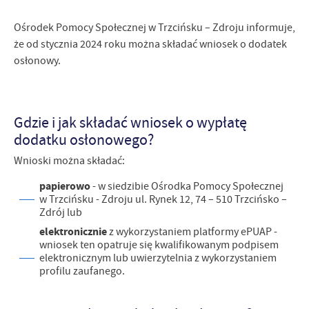
firm będących naszymi partnerami oraz innych dostawców usług.
Firmy te działają w charakterze pośredników prezentujących nasze
Ośrodek Pomocy Społecznej w Trzcińsku – Zdroju informuje,
treści w postaci wiadomości, ofert, komunikatów mediów
że od stycznia 2024 roku można składać wniosek o dodatek
społecznościowych.
osłonowy.
Gdzie i jak składać wniosek o wypłatę
dodatku osłonowego?
Wnioski można składać:
papierowo
- w siedzibie Ośrodka Pomocy Społecznej
w Trzcińsku - Zdroju ul. Rynek 12, 74 – 510 Trzcińsko –
Zdrój lub
elektronicznie
z wykorzystaniem platformy ePUAP -
wniosek ten opatruje się kwalifikowanym podpisem
elektronicznym lub uwierzytelnia z wykorzystaniem
profilu zaufanego.