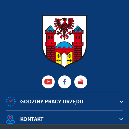
GODZINY PRACY URZĘDU
KONTAKT