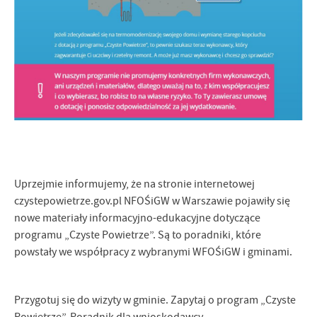
Firmy te działają w charakterze pośredników prezentujących nasze
treści w postaci wiadomości, ofert, komunikatów mediów
społecznościowych.
Uprzejmie informujemy, że na stronie internetowej
czystepowietrze.gov.pl NFOŚiGW w Warszawie pojawiły się
nowe materiały informacyjno-edukacyjne dotyczące
programu „Czyste Powietrze”. Są to poradniki, które
powstały we współpracy z wybranymi WFOŚiGW i gminami.
Przygotuj się do wizyty w gminie. Zapytaj o program „Czyste
Powietrze”. Poradnik dla wnioskodawcy