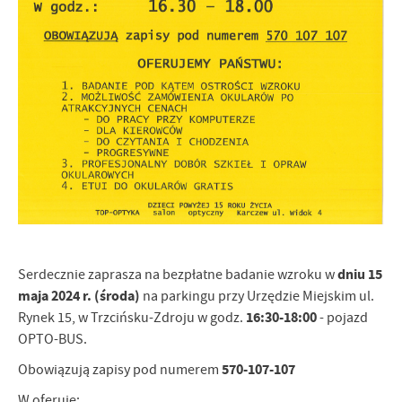
Firmy te działają w charakterze pośredników prezentujących nasze
treści w postaci wiadomości, ofert, komunikatów mediów
społecznościowych.
dniu 15
Serdecznie zaprasza na bezpłatne badanie wzroku w
maja 2024 r. (środa)
na parkingu przy Urzędzie Miejskim ul.
16:30-18:00
Rynek 15, w Trzcińsku-Zdroju w godz.
- pojazd
OPTO-BUS.
570-107-107
Obowiązują zapisy pod numerem
W oferuje: