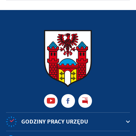
GODZINY PRACY URZĘDU