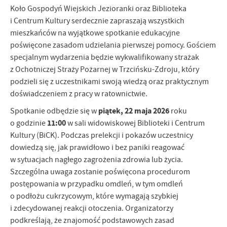
Koło Gospodyń Wiejskich Jezioranki oraz Biblioteka
i Centrum Kultury serdecznie zapraszają wszystkich
mieszkańców na wyjątkowe spotkanie edukacyjne
poświęcone zasadom udzielania pierwszej pomocy. Gościem
specjalnym wydarzenia będzie wykwalifikowany strażak
z Ochotniczej Straży Pożarnej w Trzcińsku-Zdroju, który
podzieli się z uczestnikami swoją wiedzą oraz praktycznym
doświadczeniem z pracy w ratownictwie.
piątek, 22 maja 2026
Spotkanie odbędzie się w
roku
11:00
o godzinie
w sali widowiskowej Biblioteki i Centrum
Kultury (BiCK). Podczas prelekcji i pokazów uczestnicy
dowiedzą się, jak prawidłowo i bez paniki reagować
w sytuacjach nagłego zagrożenia zdrowia lub życia.
Szczególna uwaga zostanie poświęcona procedurom
postępowania w przypadku omdleń, w tym omdleń
o podłożu cukrzycowym, które wymagają szybkiej
i zdecydowanej reakcji otoczenia. Organizatorzy
podkreślają, że znajomość podstawowych zasad