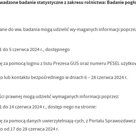
prowadzone badanie statystyczne z zakresu rolnictwa: Badanie pogł
wane do ww. badania mogą udzielić wy-maganych informacji poprze
1 do 5 czerwca 2024 r., dostępnego
się za pomocą loginu z listu Prezesa GUS oraz numeru PESEL użytko
stawienia
o lub kontaktu bezpośredniego w dniach 6 – 28 czerwca 2024 r.
anujemy Twoją prywatność. Możesz zmienić ustawienia cookies lub zaakceptować je
zystkie. W dowolnym momencie możesz dokonać zmiany swoich ustawień.
ści prawnej mogą udzielić wymaganych informacji poprzez:
 do 14 czerwca 2024 r., dostęp-nego na stronie:
iezbędne
ezbędne pliki cookies służą do prawidłowego funkcjonowania strony internetowej i
się za pomocą danych uwierzytelniają-cych, z Portalu Sprawozdawc
ożliwiają Ci komfortowe korzystanie z oferowanych przez nas usług.
o od 17 do 28 czerwca 2024 r.
iki cookies odpowiadają na podejmowane przez Ciebie działania w celu m.in. dostosowani
ęcej
oich ustawień preferencji prywatności, logowania czy wypełniania formularzy. Dzięki pli