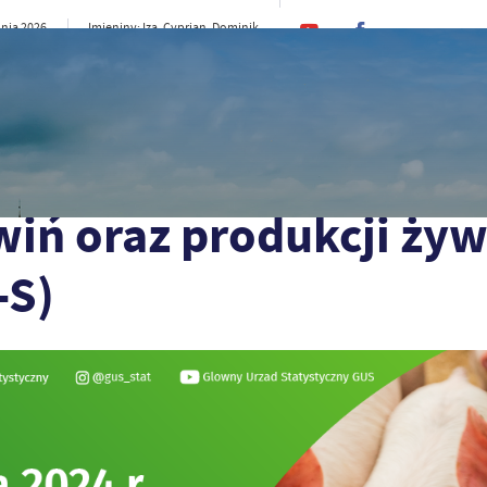
pnia 2026
Imieniny: Iza, Cyprian, Dominik
21°C
e
CI
SAMORZĄD
STREFA MIESZKAŃCA
ST
i żywca wieprzowego (R-ZW-S)
iń oraz produkcji ży
-S)