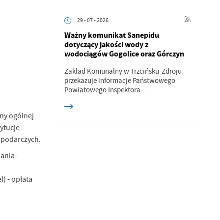
29 - 07 - 2026
Ważny komunikat Sanepidu
z
dotyczący jakości wody z
wodociągów Gogolice oraz Górczyn
ci
Zakład Komunalny w Trzcińsku-Zdroju
przekazuje informacje Państwowego
Powiatowego Inspektora...
ny ogólnej
ytucje
spodarczych.
.
ania-
a
) - opłata
w