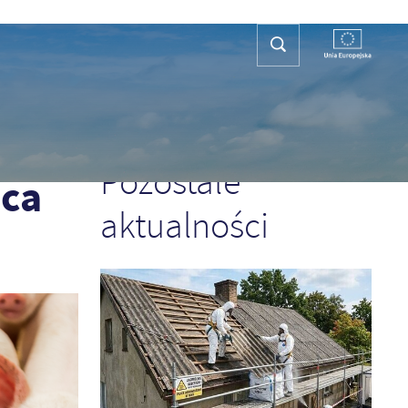
REFA TURYSTY
KONTAKT
PLAN OGÓLNY
POPRZEDNI
NASTĘPNY
Pozostałe
wca
aktualności