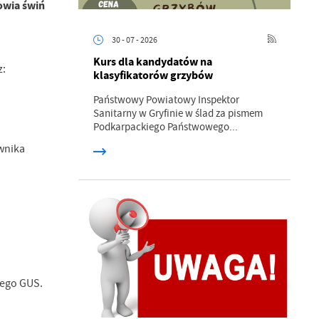
owia świń
30 - 07 - 2026
Kurs dla kandydatów na
z:
klasyfikatorów grzybów
Państwowy Powiatowy Inspektor
Sanitarny w Gryfinie w ślad za pismem
Podkarpackiego Państwowego...
wnika
zego GUS.
a
kom