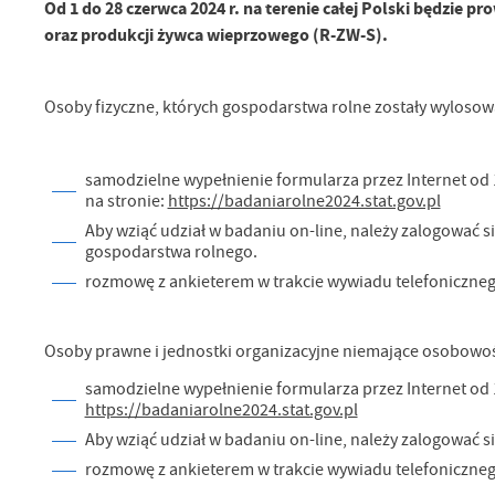
Od 1 do 28 czerwca 2024 r. na terenie całej Polski będzie 
oraz produkcji żywca wieprzowego (R-ZW-S).
Osoby fizyczne, których gospodarstwa rolne zostały wyloso
samodzielne wypełnienie formularza przez Internet od 
na stronie:
https://badaniarolne2024.stat.gov.pl
Aby wziąć udział w badaniu on-line, należy zalogować 
U
gospodarstwa rolnego.
rozmowę z ankieterem w trakcie wywiadu telefoniczneg
Sz
ws
Osoby prawne i jednostki organizacyjne niemające osobowo
samodzielne wypełnienie formularza przez Internet od 1
N
https://badaniarolne2024.stat.gov.pl
Ni
Aby wziąć udział w badaniu on-line, należy zalogować 
um
rozmowę z ankieterem w trakcie wywiadu telefoniczneg
Pl
Wi
Tw