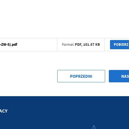
ołecznościowych.
POBIERZ
-ZW-S).pdf
PDF,
101.87 KB
Format:
POPRZEDNI
NAS
ACY