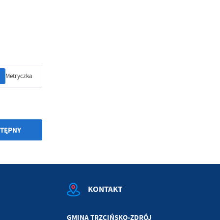
Metryczka
TĘPNY
KONTAKT
GMINA TRZCIŃSKO-ZDRÓJ