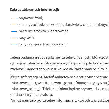
co
Zakres zbieranych informacji:
Za
F
pogłowie świń,
Te
Ci
zmiany zachodzące w gospodarstwie w ciągu minionych 6
Dz
produkcja żywca wieprzowego,
Wi
na
zg
rasy świń,
fu
ceny zakupu i dzierżawy ziemi.
A
An
Celem badania jest pozyskanie rzetelnych danych, które zost
Co
Wi
in
sytuacji w rolnictwie. Otrzymane wyniki posłużą do kształto-wa
po
rządowe i samorządowe, naukowcy, ale także sami rolnicy, 
wś
Wy
R
Więcej informacji nt. badań ankietowych oraz potwierdzenie
fu
Dz
ankietowe.stat.gov.pl lub dzwoniąc na infolinię statystyczną 
st
ankietowe_rolne_). Telefon infolinii będzie czynny od 29 maja
Pr
Wi
zgodna z taryfą operatora.
an
in
Pomóż nam zebrać rzetelne informacje, z których w przyszłoś
bę
po