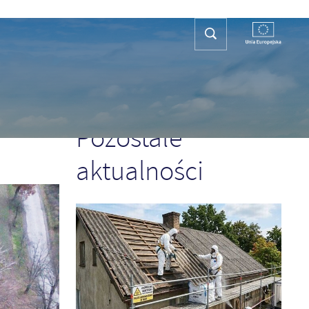
REFA TURYSTY
KONTAKT
PLAN OGÓLNY
POPRZEDNI
NASTĘPNY
Pozostałe
aktualności