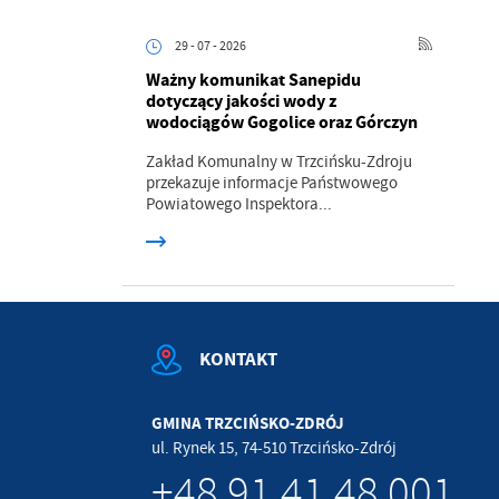
.
29 - 07 - 2026
Ważny komunikat Sanepidu
a
dotyczący jakości wody z
wodociągów Gogolice oraz Górczyn
Zakład Komunalny w Trzcińsku-Zdroju
przekazuje informacje Państwowego
Powiatowego Inspektora...
w
KONTAKT
GMINA TRZCIŃSKO-ZDRÓJ
ul. Rynek 15, 74-510 Trzcińsko-Zdrój
+48 91 41 48 001