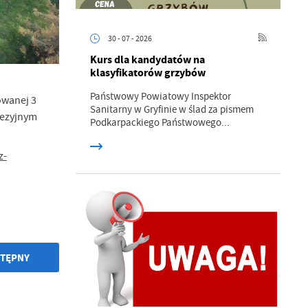
30 - 07 - 2026
Kurs dla kandydatów na
klasyfikatorów grzybów
Państwowy Powiatowy Inspektor
owanej 3
Sanitarny w Gryfinie w ślad za pismem
dezyjnym
a
Podkarpackiego Państwowego...
kom
z-
z
ci
TĘPNY