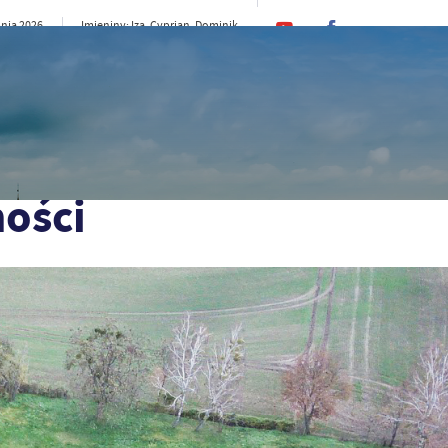
pnia 2026
Imieniny: Iza, Cyprian, Dominik
18°C
e
CI
SAMORZĄD
STREFA MIESZKAŃCA
ST
ości