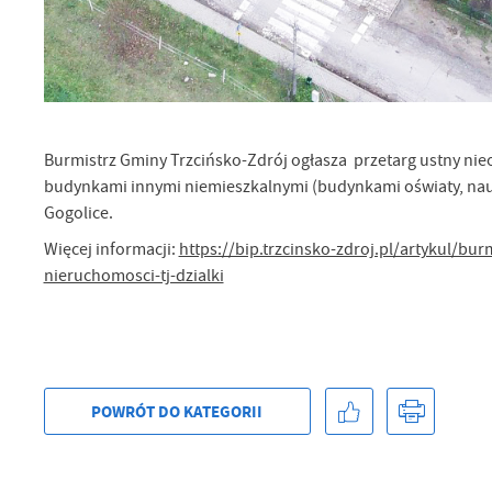
Sz
ws
N
Ni
Burmistrz Gminy Trzcińsko-Zdrój ogłasza przetarg ustny nie
um
budynkami innymi niemieszkalnymi (budynkami oświaty, nauk
Pl
Wi
Gogolice.
Tw
co
Więcej informacji:
https://bip.trzcinsko-zdroj.pl/artykul/bur
Za
F
nieruchomosci-tj-dzialki
Te
Ci
Dz
Wi
na
zg
fu
POWRÓT
DO KATEGORII
A
An
Co
Wi
in