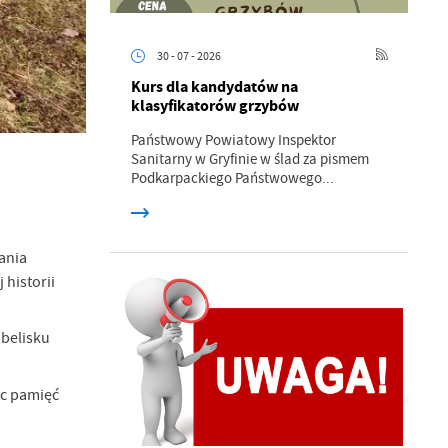
30 - 07 - 2026
Kurs dla kandydatów na
klasyfikatorów grzybów
Państwowy Powiatowy Inspektor
Sanitarny w Gryfinie w ślad za pismem
a
Podkarpackiego Państwowego...
kom
ania
z
historii
ci
obelisku
ąc pamięć