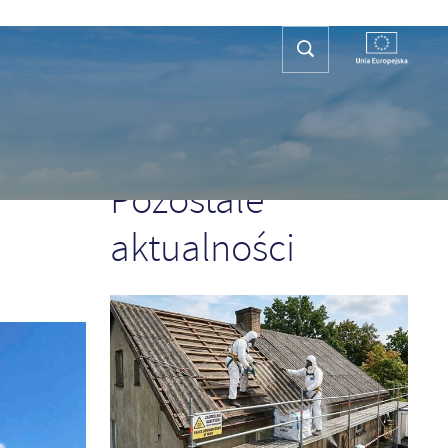
REFA TURYSTY
KONTAKT
PLAN OGÓLNY
POPRZEDNI
NASTĘPNY
Pozostałe
aktualności