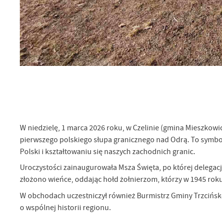
Sz
ws
N
Ni
um
Pl
Wi
Tw
co
Za
F
W niedzielę, 1 marca 2026 roku, w Czelinie (gmina Mieszkowi
Te
pierwszego polskiego słupa granicznego nad Odrą. To symb
Ci
Polski i kształtowaniu się naszych zachodnich granic.
Dz
Wi
na
Uroczystości zainaugurowała Msza Święta, po której delegacj
zg
złożono wieńce, oddając hołd żołnierzom, którzy w 1945 roku 
fu
A
W obchodach uczestniczył również Burmistrz Gminy Trzcińsko
An
o wspólnej historii regionu.
Co
Wi
in