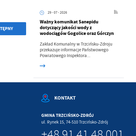
.
29 - 07 - 2026
Ważny komunikat Sanepidu
a
dotyczący jakości wody z
TĘPNY
wodociągów Gogolice oraz Górczyn
Zakład Komunalny w Trzcińsku-Zdroju
przekazuje informacje Państwowego
Powiatowego Inspektora...
w
KONTAKT
GMINA TRZCIŃSKO-ZDRÓJ
ul. Rynek 15, 74-510 Trzcińsko-Zdrój
+48 91 41 48 001