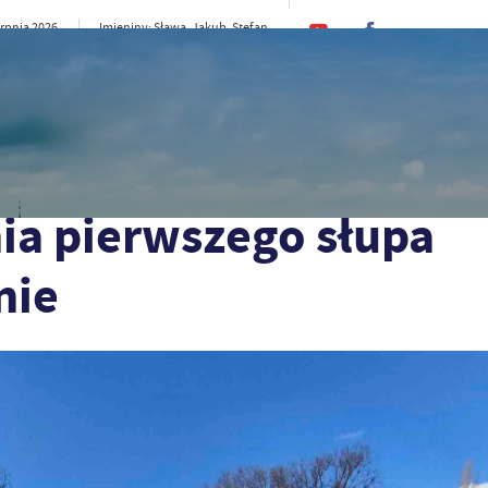
erpnia 2026
Imieniny: Sława, Jakub, Stefan
19°C
rno
CI
SAMORZĄD
STREFA MIESZKAŃCA
ST
a granicznego w Czelinie
ia pierwszego słupa
nie