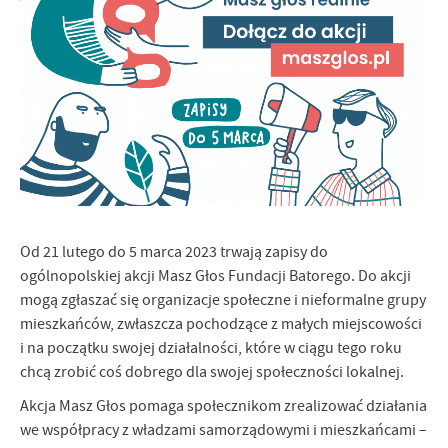
Firmy te działają w charakterze pośredników prezentujących nasze
treści w postaci wiadomości, ofert, komunikatów mediów
społecznościowych.
Od 21 lutego do 5 marca 2023 trwają zapisy do
ogólnopolskiej akcji Masz Głos Fundacji Batorego. Do akcji
mogą zgłaszać się organizacje społeczne i nieformalne grupy
mieszkańców, zwłaszcza pochodzące z małych miejscowości
i na początku swojej działalności, które w ciągu tego roku
chcą zrobić coś dobrego dla swojej społeczności lokalnej.
Akcja Masz Głos pomaga społecznikom zrealizować działania
we współpracy z władzami samorządowymi i mieszkańcami –