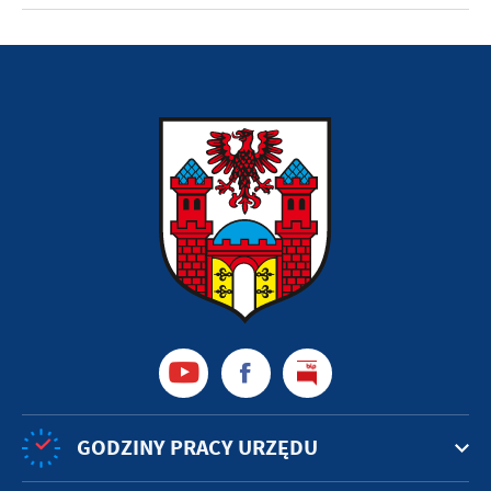
GODZINY PRACY URZĘDU