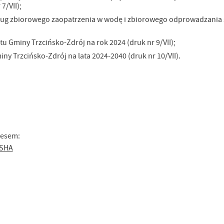
7/VII);
omocyjne pliki cookies służą do prezentowania Ci naszych komunikatów na podstawie
ęcej
usług zbiorowego zaopatrzenia w wodę i zbiorowego odprowadzania
alizy Twoich upodobań oraz Twoich zwyczajów dotyczących przeglądanej witryny
ternetowej. Treści promocyjne mogą pojawić się na stronach podmiotów trzecich lub firm
dących naszymi partnerami oraz innych dostawców usług. Firmy te działają w charakterze
 Gminy Trzcińsko-Zdrój na rok 2024 (druk nr 9/VII);
średników prezentujących nasze treści w postaci wiadomości, ofert, komunikatów medió
ołecznościowych.
y Trzcińsko-Zdrój na lata 2024-2040 (druk nr 10/VII).
resem:
4SHA