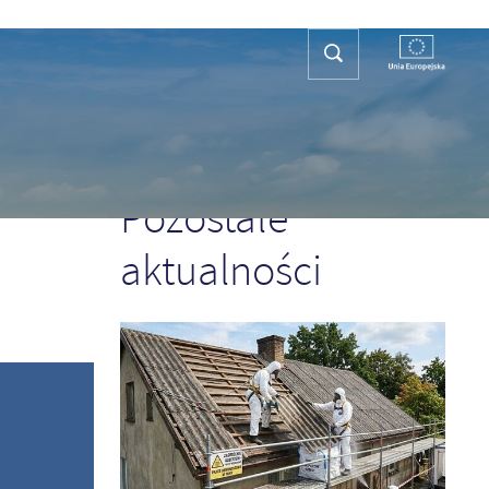
REFA TURYSTY
KONTAKT
PLAN OGÓLNY
POPRZEDNI
NASTĘPNY
Pozostałe
aktualności