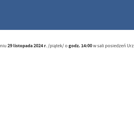
29 listopada 2024 r
godz. 14:00
dniu
. /piątek/ o
w sali posiedzeń Ur
stawienia
anujemy Twoją prywatność. Możesz zmienić ustawienia cookies lub zaakceptować je
zystkie. W dowolnym momencie możesz dokonać zmiany swoich ustawień.