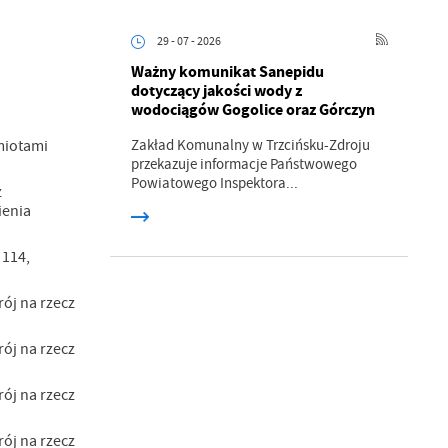
29 - 07 - 2026
Ważny komunikat Sanepidu
a
dotyczący jakości wody z
kom
wodociągów Gogolice oraz Górczyn
Zakład Komunalny w Trzcińsku-Zdroju
miotami
przekazuje informacje Państwowego
z
Powiatowego Inspektora...
z
ienia
ci
 114,
ój na rzecz
ój na rzecz
.
ój na rzecz
a
ój na rzecz