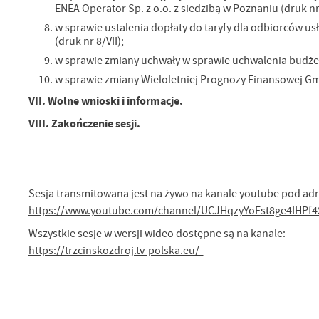
ENEA Operator Sp. z o.o. z siedzibą w Poznaniu (druk nr 
Pr
Wi
w sprawie ustalenia dopłaty do taryfy dla odbiorców 
an
in
(druk nr 8/VII);
bę
w sprawie zmiany uchwały w sprawie uchwalenia budżetu
po
sp
w sprawie zmiany Wieloletniej Prognozy Finansowej Gmin
VII. Wolne wnioski i informacje.
VIII. Zakończenie sesji.
Sesja transmitowana jest na żywo na kanale youtube pod ad
https://www.youtube.com/channel/UCJHqzyYoEst8ge4IHPf
Wszystkie sesje w wersji wideo dostępne są na kanale:
https://trzcinskozdroj.tv-polska.eu/