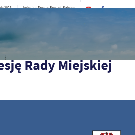
nia 2026
Imieniny: Dorota, Konrad, Kajetan
21°C
CI
SAMORZĄD
STREFA MIESZKAŃCA
ST
esję Rady Miejskiej