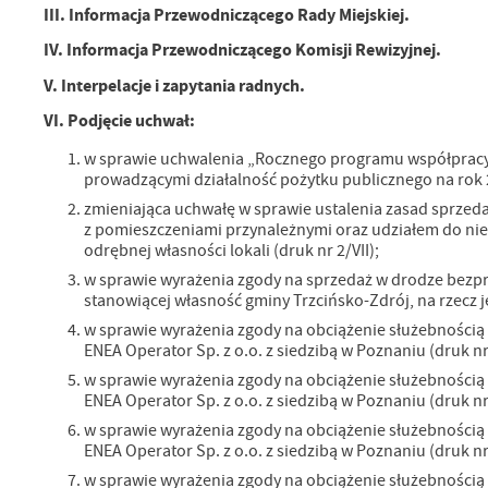
III. Informacja Przewodniczącego Rady Miejskiej.
N
Ni
IV. Informacja Przewodniczącego Komisji Rewizyjnej.
um
V. Interpelacje i zapytania radnych.
Pl
Wi
Tw
VI. Podjęcie uchwał:
co
w sprawie uchwalenia „Rocznego programu współpracy
Za
F
prowadzącymi działalność pożytku publicznego na rok 20
Te
zmieniająca uchwałę w sprawie ustalenia zasad sprzed
Ci
z pomieszczeniami przynależnymi oraz udziałem do nie
Dz
Wi
odrębnej własności lokali (druk nr 2/VII);
na
zg
w sprawie wyrażenia zgody na sprzedaż w drodze bezp
fu
stanowiącej własność gminy Trzcińsko-Zdrój, na rzecz je
A
w sprawie wyrażenia zgody na obciążenie służebnością
An
ENEA Operator Sp. z o.o. z siedzibą w Poznaniu (druk nr 
Co
Wi
w sprawie wyrażenia zgody na obciążenie służebnością
in
ENEA Operator Sp. z o.o. z siedzibą w Poznaniu (druk nr 
po
wś
w sprawie wyrażenia zgody na obciążenie służebnością
Wy
R
ENEA Operator Sp. z o.o. z siedzibą w Poznaniu (druk nr 
fu
Dz
w sprawie wyrażenia zgody na obciążenie służebnością
st