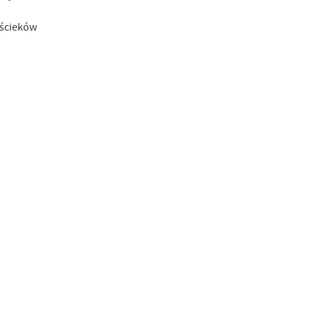
 ścieków
w