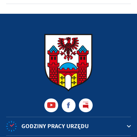
GODZINY PRACY URZĘDU