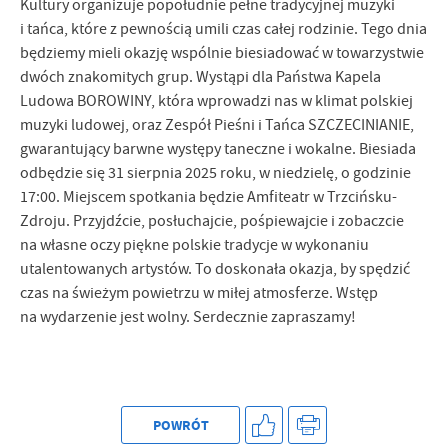
Kultury organizuje popołudnie pełne tradycyjnej muzyki
i tańca, które z pewnością umili czas całej rodzinie. Tego dnia
będziemy mieli okazję wspólnie biesiadować w towarzystwie
dwóch znakomitych grup. Wystąpi dla Państwa Kapela
Ludowa BOROWINY, która wprowadzi nas w klimat polskiej
muzyki ludowej, oraz Zespół Pieśni i Tańca SZCZECINIANIE,
gwarantujący barwne występy taneczne i wokalne. Biesiada
odbędzie się 31 sierpnia 2025 roku, w niedzielę, o godzinie
17:00. Miejscem spotkania będzie Amfiteatr w Trzcińsku-
Zdroju. Przyjdźcie, posłuchajcie, pośpiewajcie i zobaczcie
na własne oczy piękne polskie tradycje w wykonaniu
utalentowanych artystów. To doskonała okazja, by spędzić
czas na świeżym powietrzu w miłej atmosferze. Wstęp
na wydarzenie jest wolny. Serdecznie zapraszamy!
POWRÓT