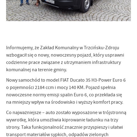
Firmy te działają w charakterze pośredników prezentujących nasze
treści w postaci wiadomości, ofert, komunikatów mediów
społecznościowych.
Informujemy, że Zakład Komunalny w Trzcińsku-Zdroju
wzbogacił się o nowy, nowoczesny pojazd, który usprawni
codzienne prace związane z utrzymaniem infrastruktury
komunalnej na terenie gminy.
Nowy samochód to model FIAT Ducato 35 H3-Power Euro 6
o pojemności 2184 ccm i mocy 140 KM. Pojazd spełnia
nowoczesne normy emisji spalin Euro 6, co przekłada się
na mniejszy wpływ na środowisko i wyższy komfort pracy.
Co najważniejsze – auto zostało wyposażone w trójstronną
wywrotkę, która umożliwia kiprowanie ładunku na trzy
strony. Taka funkcjonalność znacznie przyspieszy i ułatwi
transport materiałów sypkich, odpadów zielonych