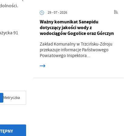
zdolności.
29 - 07 - 2026
Ważny komunikat Sanepidu
dotyczący jakości wody z
użycka 91
wodociągów Gogolice oraz Górczyn
.
Zakład Komunalny w Trzcińsku-Zdroju
przekazuje informacje Państwowego
Powiatowego Inspektora...
a
w
Metryczka
TĘPNY