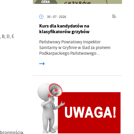
30 - 07 - 2026
Kurs dla kandydatów na
klasyfikatorów grzybów
B, D, E
Państwowy Powiatowy Inspektor
Sanitarny w Gryfinie w ślad za pismem
Podkarpackiego Państwowego...
a
kom
z
ci
obronnością.