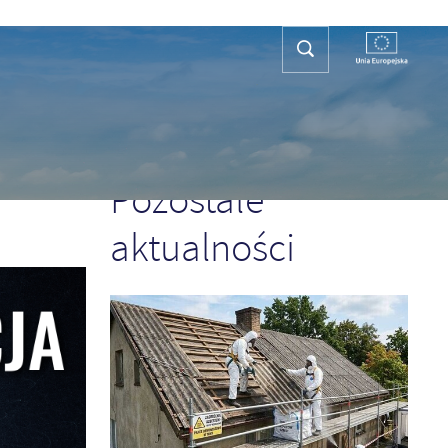
REFA TURYSTY
KONTAKT
PLAN OGÓLNY
POPRZEDNI
NASTĘPNY
Pozostałe
aktualności