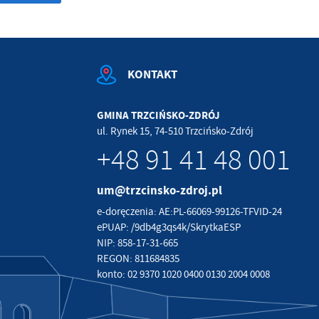
KONTAKT
GMINA TRZCIŃSKO-ZDRÓJ
ul. Rynek 15, 74-510 Trzcińsko-Zdrój
+48 91 41 48 001
um@trzcinsko-zdroj.pl
e-doręczenia: AE:PL-66069-99126-TFVID-24
ePUAP: /9db4g3qs4k/SkrytkaESP
NIP: 858-17-31-665
REGON: 811684835
konto: 02 9370 1020 0400 0130 2004 0008