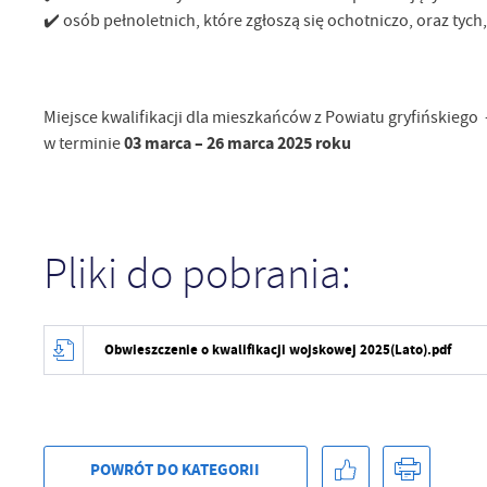
zg
✔️ osób pełnoletnich, które zgłoszą się ochotniczo, oraz tych,
fu
A
An
Co
Wi
in
Miejsce kwalifikacji dla mieszkańców z Powiatu gryfińskiego
po
03 marca – 26 marca 2025 roku
w terminie
wś
Wy
R
fu
Dz
st
Pr
Wi
Pliki do pobrania:
an
in
bę
po
sp
Obwieszczenie o kwalifikacji wojskowej 2025(Lato).pdf
POWRÓT
DO KATEGORII