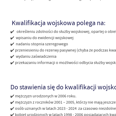
U
Kwalifikacja wojskowa polega na:
✔️ określeniu zdolności do służby wojskowej, opartej o obiek
Sz
✔️ wpisaniu do ewidencji wojskowej
ws
✔️ nadaniu stopnia szeregowego
✔️ przeniesieniu do rezerwy pasywnej (chyba że podczas kwal
N
✔️ wydaniu zaświadczenia
✔️ przekazaniu informacji o możliwości odbycia służby wojs
Ni
um
Pl
Wi
Tw
co
Do stawienia się do kwalifikacji wojs
Za
F
✔️ mężczyzn urodzonych w 2006 roku.
Te
✔️ mężczyzn z roczników 2001 – 2005, którzy nie mają jeszcze
Ci
✔️ osób uznanych w latach 2023 - 2024 za czasowo niezdolne 
Dz
Wi
na
✔️ kobiet urodzonych w latach 1998 - 2006 posiadających kwa