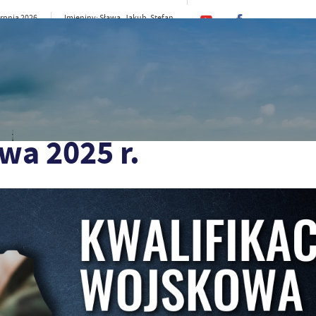
erpnia 2026
Imieniny: Sława, Jakub, Stefan
22°C
rno
CI
SAMORZĄD
STREFA MIESZKAŃCA
ST
wa 2025 r.