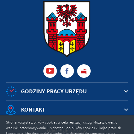
GODZINY PRACY URZĘDU
KONTAKT
Strona korzysta z plików cookies w celu realizacji usług. Możesz określić
warunki przechowywania lub dostępu do plików cookies klikając przycisk
Odwiedzin: 1309555
Ustawienia. Aby dowiedzieć się więcej zachęcamy do zapoznania się z