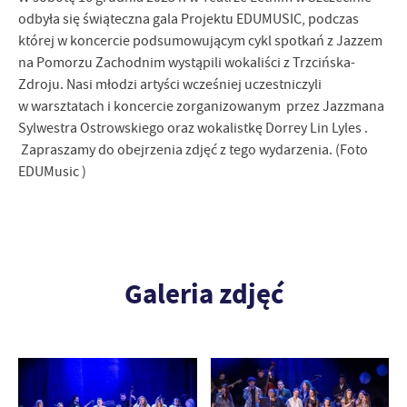
odbyła się świąteczna gala Projektu EDUMUSIC, podczas
Firmy te działają w charakterze pośredników prezentujących nasze
treści w postaci wiadomości, ofert, komunikatów mediów
której w koncercie podsumowującym cykl spotkań z Jazzem
społecznościowych.
na Pomorzu Zachodnim wystąpili wokaliści z Trzcińska-
Zdroju. Nasi młodzi artyści wcześniej uczestniczyli
w warsztatach i koncercie zorganizowanym przez Jazzmana
Sylwestra Ostrowskiego oraz wokalistkę Dorrey Lin Lyles .
Zapraszamy do obejrzenia zdjęć z tego wydarzenia. (Foto
EDUMusic )
Galeria zdjęć