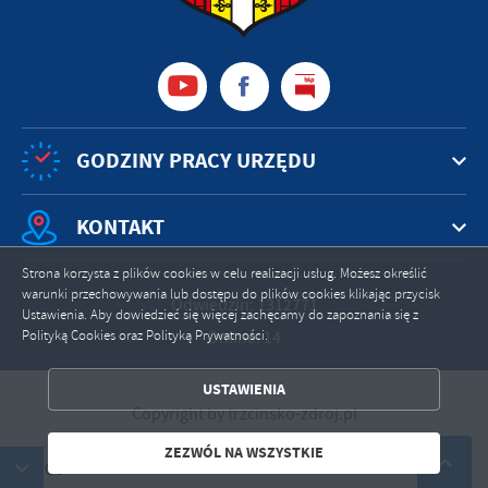
GODZINY PRACY URZĘDU
KONTAKT
Strona korzysta z plików cookies w celu realizacji usług. Możesz określić
warunki przechowywania lub dostępu do plików cookies klikając przycisk
Odwiedzin: 1312771
Ustawienia. Aby dowiedzieć się więcej zachęcamy do zapoznania się z
Online: 14
Polityką Cookies oraz Polityką Prywatności.
ZAPISZ WYBRANE
USTAWIENIA
ZEZWÓL NA WSZYSTKIE
Copyright by trzcinsko-zdroj.pl
Powered by
2ClickPortal®
- Portale nowej generacji
ZEZWÓL NA WSZYSTKIE
ZDRÓJ