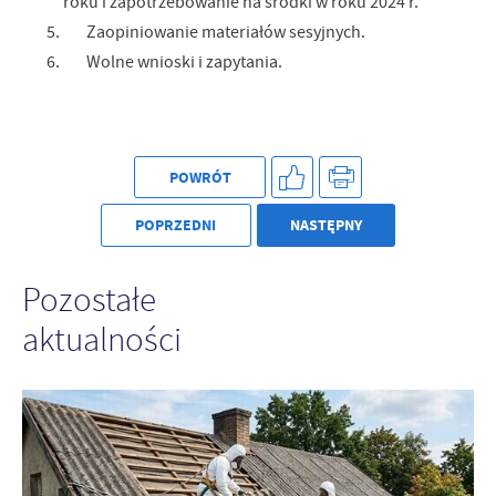
roku i zapotrzebowanie na środki w roku 2024 r.
Firmy te działają w charakterze pośredników prezentujących nasze
treści w postaci wiadomości, ofert, komunikatów mediów
Zaopiniowanie materiałów sesyjnych.
społecznościowych.
Wolne wnioski i zapytania.
POWRÓT
POPRZEDNI
NASTĘPNY
Pozostałe
aktualności