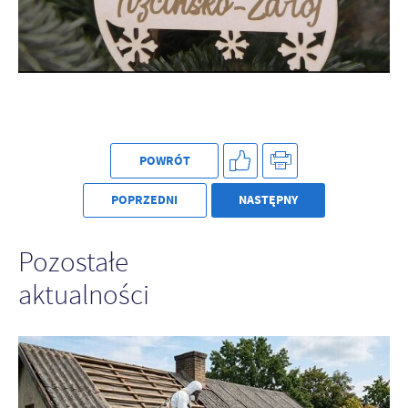
Firmy te działają w charakterze pośredników prezentujących nasze
treści w postaci wiadomości, ofert, komunikatów mediów
społecznościowych.
POWRÓT
POPRZEDNI
NASTĘPNY
Pozostałe
aktualności