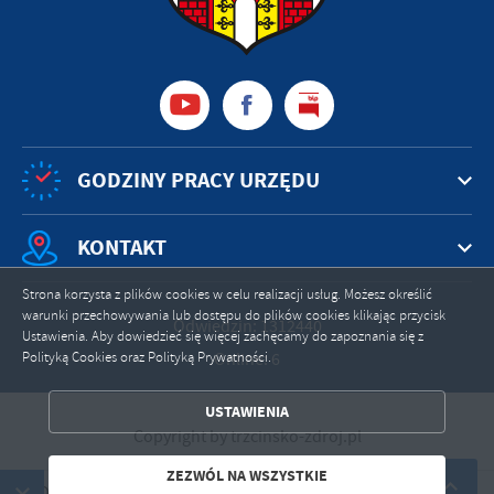
GODZINY PRACY URZĘDU
KONTAKT
Strona korzysta z plików cookies w celu realizacji usług. Możesz określić
warunki przechowywania lub dostępu do plików cookies klikając przycisk
Odwiedzin: 1312440
Ustawienia. Aby dowiedzieć się więcej zachęcamy do zapoznania się z
Polityką Cookies oraz Polityką Prywatności.
Online: 6
ZAPISZ WYBRANE
USTAWIENIA
ZEZWÓL NA WSZYSTKIE
Copyright by trzcinsko-zdroj.pl
Powered by
2ClickPortal®
- Portale nowej generacji
ZEZWÓL NA WSZYSTKIE
-ZDRÓJ