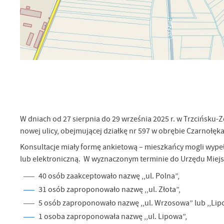
U
Sz
ws
N
W dniach od 27 sierpnia do 29 września 2025 r. w Trzcińsku
Ni
nowej ulicy, obejmującej działkę nr 597 w obrębie Czarnołęk
um
Konsultacje miały formę ankietową – mieszkańcy mogli wypełn
Pl
Wi
Tw
lub elektroniczną. W wyznaczonym terminie do Urzędu Miejsk
co
40 osób zaakceptowało nazwę ,,ul. Polna”,
Za
F
31 osób zaproponowało nazwę ,,ul. Złota”,
Te
5 osób zaproponowało nazwę ,,ul. Wrzosowa” lub ,,Lip
Ci
Dz
1 osoba zaproponowała nazwę ,,ul. Lipowa”,
Wi
na