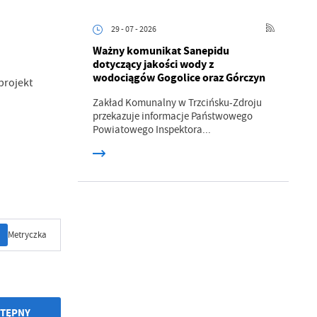
29 - 07 - 2026
Ważny komunikat Sanepidu
dotyczący jakości wody z
wodociągów Gogolice oraz Górczyn
projekt
Zakład Komunalny w Trzcińsku-Zdroju
.
przekazuje informacje Państwowego
Powiatowego Inspektora...
a
w
Metryczka
TĘPNY