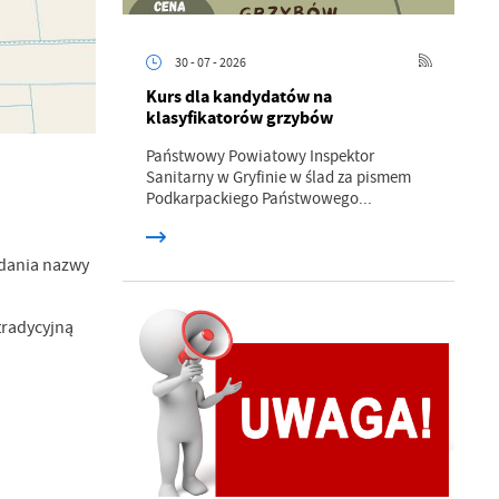
30 - 07 - 2026
Kurs dla kandydatów na
klasyfikatorów grzybów
Państwowy Powiatowy Inspektor
Sanitarny w Gryfinie w ślad za pismem
Podkarpackiego Państwowego...
adania nazwy
tradycyjną
a
kom
z
ci