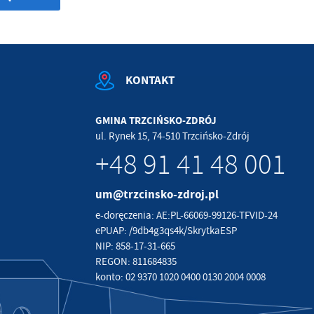
KONTAKT
GMINA TRZCIŃSKO-ZDRÓJ
ul. Rynek 15, 74-510 Trzcińsko-Zdrój
+48 91 41 48 001
um@trzcinsko-zdroj.pl
e-doręczenia: AE:PL-66069-99126-TFVID-24
ePUAP: /9db4g3qs4k/SkrytkaESP
NIP: 858-17-31-665
REGON: 811684835
konto: 02 9370 1020 0400 0130 2004 0008