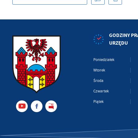
GODZINY PR
URZĘDU
Poniedziałek
Wtorek
Środa
Czwartek
Piątek