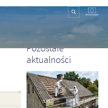
REFA TURYSTY
KONTAKT
PLAN OGÓLNY
POPRZEDNI
NASTĘPNY
Pozostałe
aktualności