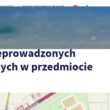
erpnia 2026
Imieniny: Klara, Roman, Romuald
26°C
rno
CI
SAMORZĄD
STREFA MIESZKAŃCA
ST
sultacji społecznych w przedmiocie nadania nazwy ulicy
zeprowadzonych
nych w przedmiocie
y