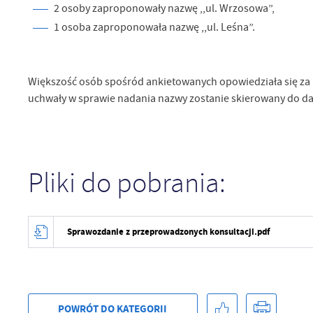
2 osoby zaproponowały nazwę ,,ul. Wrzosowa”,
zg
fu
1 osoba zaproponowała nazwę ,,ul. Leśna”.
A
An
Co
Wi
Większość osób spośród ankietowanych opowiedziała się za n
in
po
uchwały w sprawie nadania nazwy zostanie skierowany do da
wś
Wy
R
fu
Dz
st
Pr
Pliki do pobrania:
Wi
an
in
bę
po
sp
Sprawozdanie z przeprowadzonych konsultacji.pdf
POWRÓT
DO KATEGORII