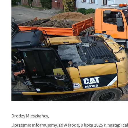
U
Drodzy Mieszkańcy,
Uprzejmie informujemy, że w środę, 9 lipca 2025 r. nastąpi ca