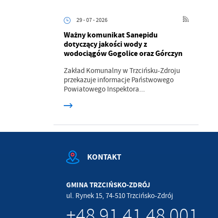
.
29 - 07 - 2026
Ważny komunikat Sanepidu
a
dotyczący jakości wody z
wodociągów Gogolice oraz Górczyn
Zakład Komunalny w Trzcińsku-Zdroju
przekazuje informacje Państwowego
w
Powiatowego Inspektora...
KONTAKT
GMINA TRZCIŃSKO-ZDRÓJ
ul. Rynek 15, 74-510 Trzcińsko-Zdrój
+48 91 41 48 001