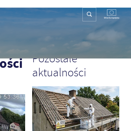
REFA TURYSTY
KONTAKT
PLAN OGÓLNY
POPRZEDNI
NASTĘPNY
Pozostałe
ości
aktualności