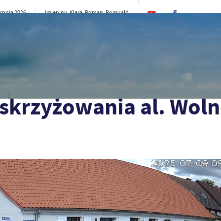
erpnia 2026
Imieniny: Klara, Roman, Romuald
27°C
rno
CI
SAMORZĄD
STREFA MIESZKAŃCA
ST
ności i ul. Kościuszki
skrzyżowania al. Woln