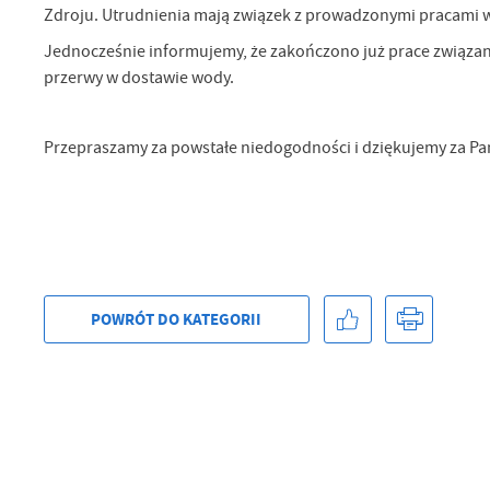
Zdroju. Utrudnienia mają związek z prowadzonymi pracami w
Sz
ws
Jednocześnie informujemy, że zakończono już prace związan
przerwy w dostawie wody.
N
Ni
Przepraszamy za powstałe niedogodności i dziękujemy za Pa
um
Pl
Wi
Tw
co
Za
F
Te
Ci
POWRÓT
DO KATEGORII
Dz
Wi
na
zg
fu
A
An
Co
Wi
in