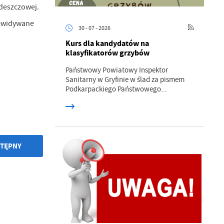
deszczowej.
zewidywane
30 - 07 - 2026
Kurs dla kandydatów na
klasyfikatorów grzybów
Państwowy Powiatowy Inspektor
Sanitarny w Gryfinie w ślad za pismem
a
Podkarpackiego Państwowego...
kom
z
TĘPNY
ci