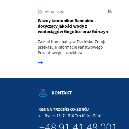
.
29 - 07 - 2026
Ważny komunikat Sanepidu
a
dotyczący jakości wody z
wodociągów Gogolice oraz Górczyn
Zakład Komunalny w Trzcińsku-Zdroju
przekazuje informacje Państwowego
w
Powiatowego Inspektora...
KONTAKT
GMINA TRZCIŃSKO-ZDRÓJ
ul. Rynek 15, 74-510 Trzcińsko-Zdrój
+48 91 41 48 001