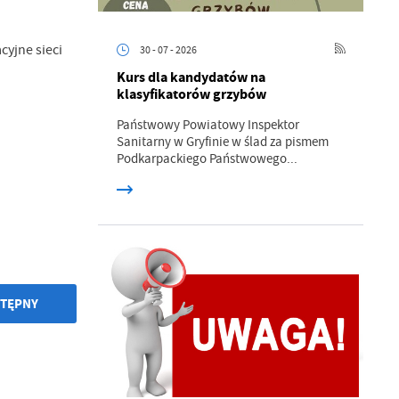
yjne sieci
30 - 07 - 2026
Kurs dla kandydatów na
klasyfikatorów grzybów
Państwowy Powiatowy Inspektor
Sanitarny w Gryfinie w ślad za pismem
a
Podkarpackiego Państwowego...
kom
z
ci
TĘPNY