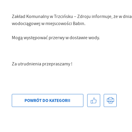
Sz
ws
Zakład Komunalny w Trzcińsku – Zdroju informuje, że w dni
wodociągowej w miejscowości Babin.
N
Mogą występować przerwy w dostawie wody.
Ni
um
Pl
Wi
Tw
co
Za utrudnienia przepraszamy !
Za
F
Te
Ci
Dz
Wi
na
zg
POWRÓT
DO KATEGORII
fu
A
An
Co
Wi
in