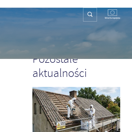
REFA TURYSTY
KONTAKT
PLAN OGÓLNY
POPRZEDNI
NASTĘPNY
Pozostałe
aktualności