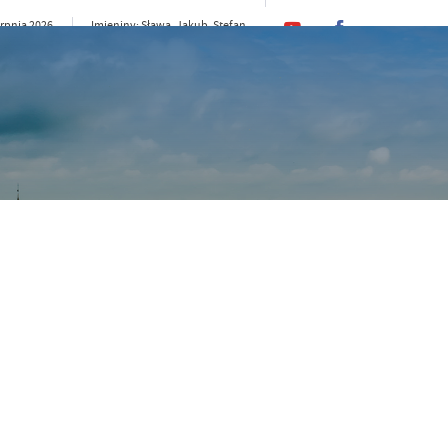
erpnia 2026
Imieniny: Sława, Jakub, Stefan
20°C
e
CI
SAMORZĄD
STREFA MIESZKAŃCA
ST