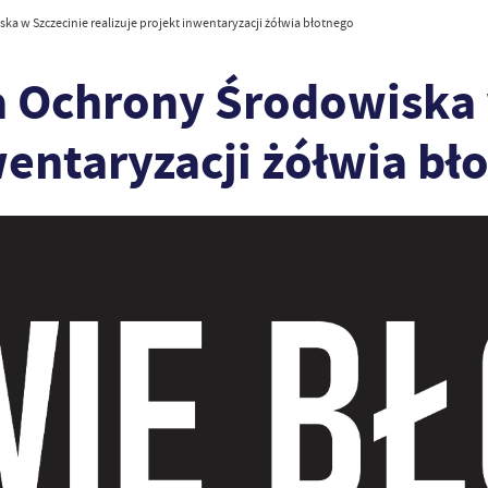
a w Szczecinie realizuje projekt inwentaryzacji żółwia błotnego
a Ochrony Środowiska 
wentaryzacji żółwia bł