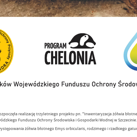
zpoczęła realizację trzyletniego projektu pn. "Inwentaryzacja żółwia bło
wódzkiego Funduszu Ochrony Środowiska i Gospodarki Wodnej w Szczecinie.
 występowania żółwia błotnego Emys orbicularis, rodzimego i rzadkiego gatu