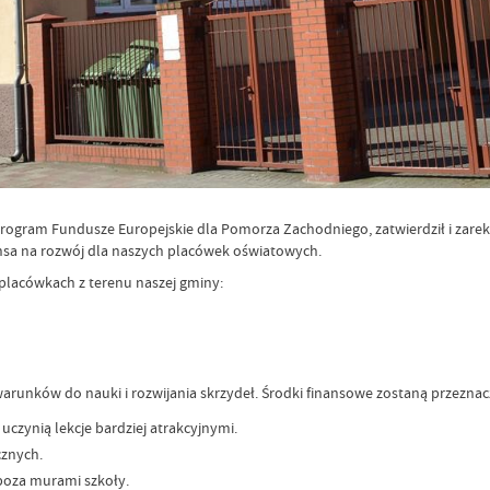
 program Fundusze Europejskie dla Pomorza Zachodniego, zatwierdził i za
sa na rozwój dla naszych placówek oświatowych.
lacówkach z terenu naszej gminy:
runków do nauki i rozwijania skrzydeł. Środki finansowe zostaną przeznacz
zynią lekcje bardziej atrakcyjnymi.
cznych.
poza murami szkoły.